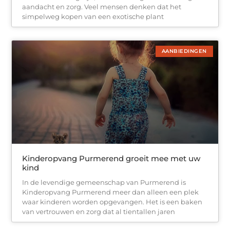
aandacht en zorg. Veel mensen denken dat het
simpelweg kopen van een exotische plant
AANBIEDINGEN
Kinderopvang Purmerend groeit mee met uw
kind
In de levendige gemeenschap van Purmerend is
Kinderopvang Purmerend meer dan alleen een plek
waar kinderen worden opgevangen. Het is een baken
van vertrouwen en zorg dat al tientallen jaren