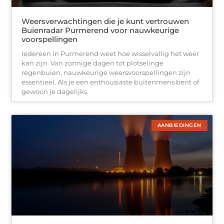
Weersverwachtingen die je kunt vertrouwen
Buienradar Purmerend voor nauwkeurige
voorspellingen
Iedereen in Purmerend weet hoe wisselvallig het weer
kan zijn. Van zonnige dagen tot plotselinge
regenbuien, nauwkeurige weersvoorspellingen zijn
essentieel. Als je een enthousiaste buitenmens bent of
gewoon je dagelijks
AANBIEDINGEN