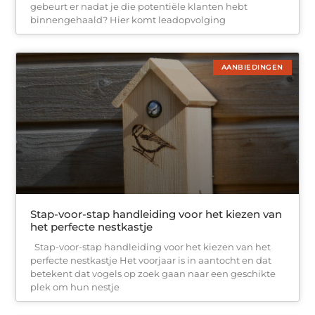
gebeurt er nadat je die potentiële klanten hebt
binnengehaald? Hier komt leadopvolging
AANBIEDINGEN
Stap-voor-stap handleiding voor het kiezen van
het perfecte nestkastje
Stap-voor-stap handleiding voor het kiezen van het
perfecte nestkastje Het voorjaar is in aantocht en dat
betekent dat vogels op zoek gaan naar een geschikte
plek om hun nestje