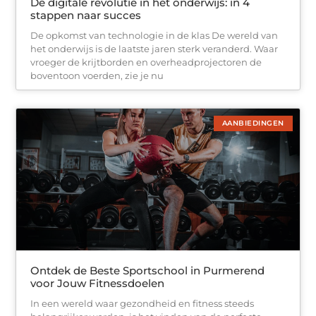
De digitale revolutie in het onderwijs: in 4
stappen naar succes
De opkomst van technologie in de klas De wereld van
het onderwijs is de laatste jaren sterk veranderd. Waar
vroeger de krijtborden en overheadprojectoren de
boventoon voerden, zie je nu
AANBIEDINGEN
Ontdek de Beste Sportschool in Purmerend
voor Jouw Fitnessdoelen
In een wereld waar gezondheid en fitness steeds