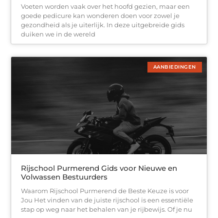
Voeten worden vaak over het hoofd gezien, maar een
goede pedicure kan wonderen doen voor zowel je
gezondheid als je uiterlijk. In deze uitgebreide gids
duiken we in de wereld
AANBIEDINGEN
Rijschool Purmerend Gids voor Nieuwe en
Volwassen Bestuurders
Waarom Rijschool Purmerend de Beste Keuze is voor
Jou Het vinden van de juiste rijschool is een essentiële
stap op weg naar het behalen van je rijbewijs. Of je nu