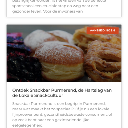
belangrijker worden, is het vinden van de perfecte
sportschool een cruciale stap op weg naar een
gezonder leven. Voor de inwoners van
AANBIEDINGEN
Ontdek Snackbar Purmerend, de Hartslag van
de Lokale Snackcultuur
Snackbar Purmerend is een begrip in Purmerend,
maar wat maakt het zo speciaal? Of je nu een lokale
fijnproever bent, gezondheidsbewuste consument, of
op zoek bent naar een gezinsvriendelijke
eetgelegenheid,