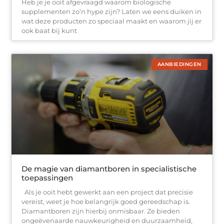
Heb je je ooit afgevraagd waarom biologische
supplementen zo’n hype zijn? Laten we eens duiken in
wat deze producten zo speciaal maakt en waarom jij er
ook baat bij kunt
AANBIEDINGEN
De magie van diamantboren in specialistische
toepassingen
Als je ooit hebt gewerkt aan een project dat precisie
vereist, weet je hoe belangrijk goed gereedschap is.
Diamantboren zijn hierbij onmisbaar. Ze bieden
ongeëvenaarde nauwkeurigheid en duurzaamheid,