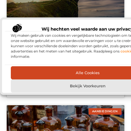
Wij hechten veel waarde aan uw privac
Wij maken gebruik van cookies en vergelijkbare technologieën om t
onze website gebruikt en om waardevolle ervaringen voor u te creër
kunnen voor verschillende doeleinden worden gebruikt, zoals geper
advertenties en het meten van het sitegebruik. Raadpleeg ons
cooki
Ontdek de Serene Wandelroutes van
informatie.
Purmerend
Purmerend als Wandelbestemming Purmerend, een
Alle Cookies
pittoreske stad in Noord-Holland, biedt een schat aan
prachtige wandelroutes. Gelegen tussen Amsterdam
en het landelijke Noord-Holland, is het de perfecte
Bekijk Voorkeuren
bestemming voor wandelenthousiastelingen. Of
AANBIEDINGEN