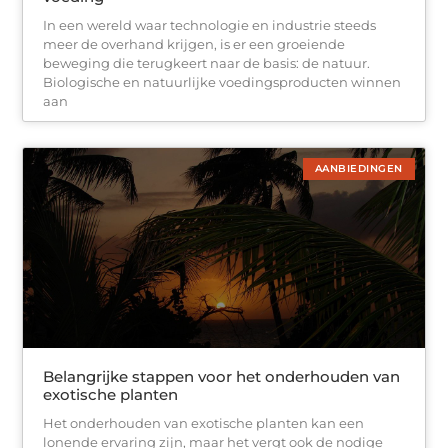
In een wereld waar technologie en industrie steeds
meer de overhand krijgen, is er een groeiende
beweging die terugkeert naar de basis: de natuur.
Biologische en natuurlijke voedingsproducten winnen
aan
AANBIEDINGEN
Belangrijke stappen voor het onderhouden van
exotische planten
Het onderhouden van exotische planten kan een
lonende ervaring zijn, maar het vergt ook de nodige