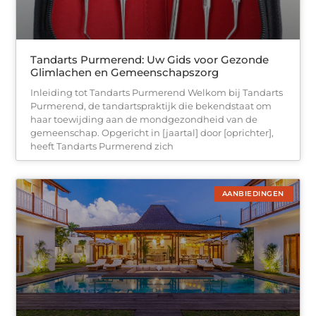
Tandarts Purmerend: Uw Gids voor Gezonde
Glimlachen en Gemeenschapszorg
Inleiding tot Tandarts Purmerend Welkom bij Tandarts
Purmerend, de tandartspraktijk die bekendstaat om
haar toewijding aan de mondgezondheid van de
gemeenschap. Opgericht in [jaartal] door [oprichter],
heeft Tandarts Purmerend zich
AANBIEDINGEN