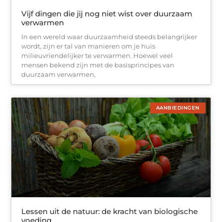
Vijf dingen die jij nog niet wist over duurzaam
verwarmen
In een wereld waar duurzaamheid steeds belangrijker
wordt, zijn er tal van manieren om je huis
milieuvriendelijker te verwarmen. Hoewel veel
mensen bekend zijn met de basisprincipes van
duurzaam verwarmen,
AANBIEDINGEN
Lessen uit de natuur: de kracht van biologische
voeding