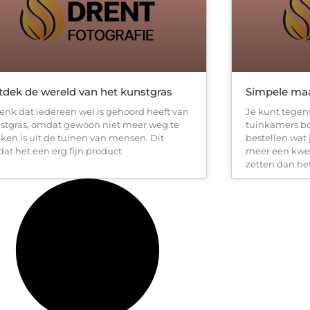
dek de wereld van het kunstgras
Simpele maa
denk dat iedereen wel is gehoord heeft van
Je kunt tegen
stgras, omdat gewoon niet meer weg te
tuinkamers bo
ken is uit de tuinen van mensen. Dit
bestellen wat 
at het een erg fijn product
meer een kwes
zetten dan het