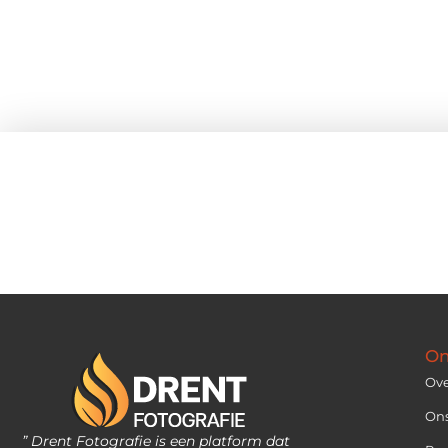
On
Ove
On
” Drent Fotografie is een platform dat