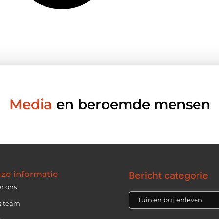
Media
en beroemde mensen
ze informatie
Bericht categorie
r ons
s team