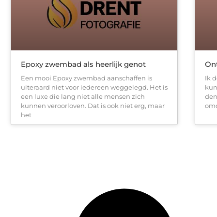
Epoxy zwembad als heerlijk genot
Ont
Een mooi Epoxy zwembad aanschaffen is
Ik 
uiteraard niet voor iedereen weggelegd. Het is
kun
een luxe die lang niet alle mensen zich
den
kunnen veroorloven. Dat is ook niet erg, maar
omd
het