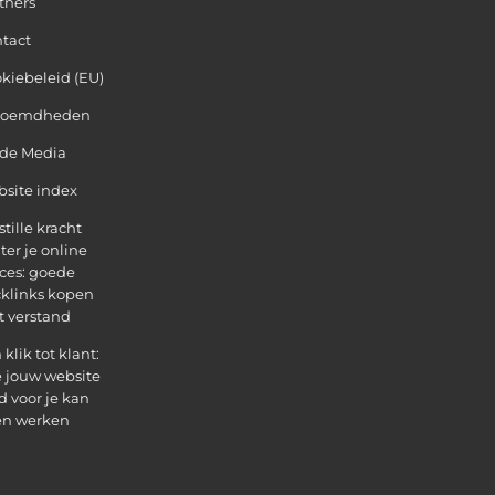
tners
tact
kiebeleid (EU)
roemdheden
 de Media
site index
stille kracht
ter je online
ces: goede
klinks kopen
 verstand
 klik tot klant:
 jouw website
d voor je kan
en werken