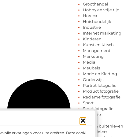
Groothandel
Hobby en vrije tijd
Horeca
Huishoudelijk
Industrie
Internet marketing
Kinderen
Kunst en Kitsch
Management
Marketing
Media
Meubels
Mode en Kleding
Onderwijs
Portret fotografie
Product fotografie
Reclame fotografie
Sport
Sport fotografie
Telefonie
Testing
Tuin en buitenleven
Tweewielers
volle ervaringen voor u te creëren. Deze cookies