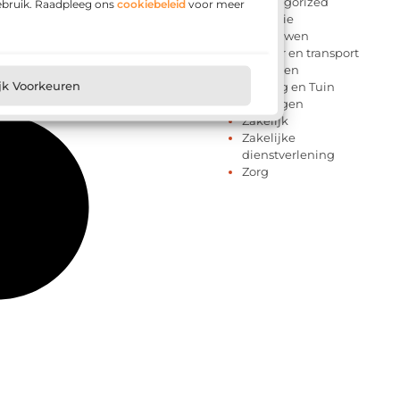
Uncategorized
gebruik. Raadpleeg ons
cookiebeleid
voor meer
Vakantie
Verbouwen
Vervoer en transport
Winkelen
jk Voorkeuren
Woning en Tuin
Woningen
Zakelijk
Zakelijke
dienstverlening
Zorg