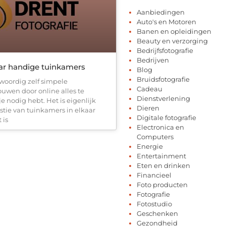
Aanbiedingen
Auto's en Motoren
Banen en opleidingen
Beauty en verzorging
Bedrijfsfotografie
Bedrijven
r handige tuinkamers
Blog
Bruidsfotografie
woordig zelf simpele
Cadeau
uwen door online alles te
Dienstverlening
je nodig hebt. Het is eigenlijk
Dieren
tie van tuinkamers in elkaar
Digitale fotografie
 is
Electronica en
Computers
Energie
Entertainment
Eten en drinken
Financieel
Foto producten
Fotografie
Fotostudio
Geschenken
Gezondheid