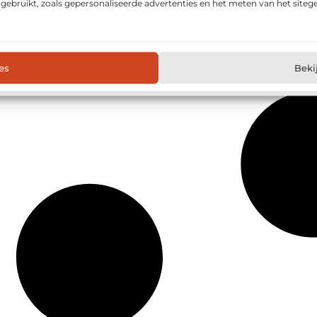
ebruikt, zoals gepersonaliseerde advertenties en het meten van het site
es
Beki