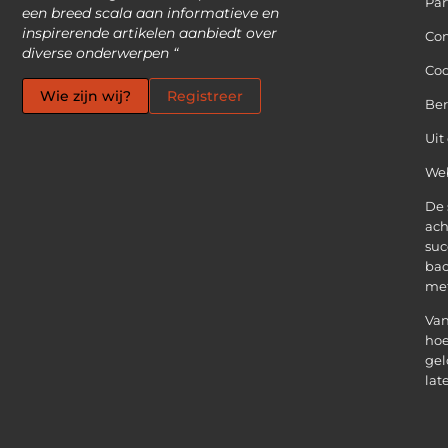
Par
een breed scala aan informatieve en
inspirerende artikelen aanbiedt over
Con
diverse onderwerpen “
Coo
Wie zijn wij?
Registreer
Be
Uit
Web
De 
ach
suc
bac
met
Van
hoe
gel
lat