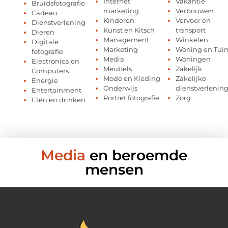
Internet
Vakantie
Bruidsfotografie
marketing
Verbouwen
Cadeau
Kinderen
Vervoer en
Dienstverlening
Kunst en Kitsch
transport
Dieren
Management
Winkelen
Digitale
Marketing
Woning en Tui
fotografie
Media
Woningen
Electronica en
Meubels
Zakelijk
Computers
Mode en Kleding
Zakelijke
Energie
Onderwijs
dienstverlenin
Entertainment
Portret fotografie
Zorg
Eten en drinken
Media
en beroemde
mensen