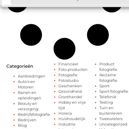
Financieel
Product
Categorieën
Foto producten
fotografie
Fotografie
Reclame
Aanbiedingen
Fotostudio
fotografie
Auto's en
Geschenken
Sport
Motoren
Gezondheid
Sport fotografie
Banen en
Groothandel
Telefonie
opleidingen
Hobby en vrije
Testing
Beauty en
tijd
Tuin en
verzorging
Horeca
buitenleven
Bedrijfsfotografie
Huishoudelijk
Tweewielers
Bedrijven
Industrie
Uncategorized
Blog