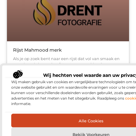
Rijst Mahmood merk
Als je op zoek bent naar een rijst dat vol van smaak en
waar je weinig aan hoeft toe te voegen kies dan voor
het merk Rijst Mahmood. Veel gerechten
Wij hechten veel waarde aan uw privac
Wij maken gebruik van cookies en vergelijkbare technologieën om t
onze website gebruikt en om waardevolle ervaringen voor u te creër
kunnen voor verschillende doeleinden worden gebruikt, zoals geper
advertenties en het meten van het sitegebruik. Raadpleeg ons
cooki
informatie.
Alle Cookies
Bekijk Voorkeuren