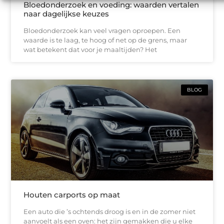
Bloedonderzoek en voeding: waarden vertalen
naar dagelijkse keuzes
Bloedonderzoek kan veel vragen oproepen. Een
waarde is te laag, te hoog of net op de grens, maar
wat betekent dat voor je maaltijden? Het
BLOG
Houten carports op maat
Een auto die ’s ochtends droog is en in de zomer niet
aanvoelt als een oven: het zijn gemakken die u elke