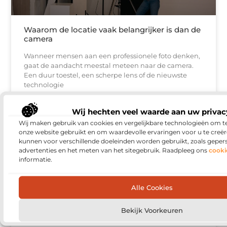
Waarom de locatie vaak belangrijker is dan de
camera
Wanneer mensen aan een professionele foto denken,
gaat de aandacht meestal meteen naar de camera.
Een duur toestel, een scherpe lens of de nieuwste
technologie
Wij hechten veel waarde aan uw privac
Wij maken gebruik van cookies en vergelijkbare technologieën om t
WONING EN TUIN
onze website gebruikt en om waardevolle ervaringen voor u te creër
kunnen voor verschillende doeleinden worden gebruikt, zoals geper
advertenties en het meten van het sitegebruik. Raadpleeg ons
cooki
informatie.
Alle Cookies
Bekijk Voorkeuren