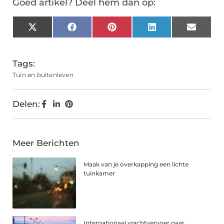
Goed artikel? Deel hem dan op:
X
Facebook
Pinterest
LinkedIn
Email
(Twitter)
Tags:
Tuin en buitenleven
Delen:
Meer Berichten
Maak van je overkapping een lichte
tuinkamer
Internationaal vrachtvervoer naar