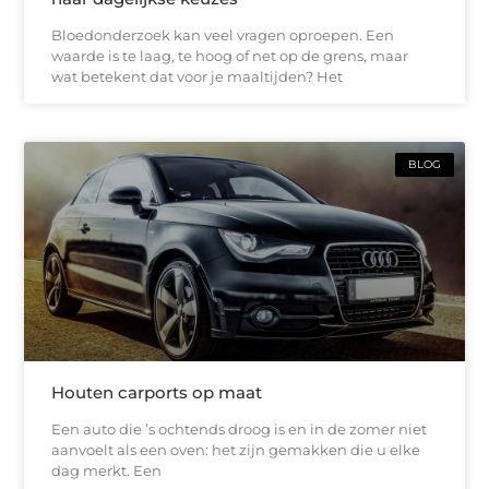
Bloedonderzoek kan veel vragen oproepen. Een
waarde is te laag, te hoog of net op de grens, maar
wat betekent dat voor je maaltijden? Het
BLOG
Houten carports op maat
Een auto die ’s ochtends droog is en in de zomer niet
aanvoelt als een oven: het zijn gemakken die u elke
dag merkt. Een