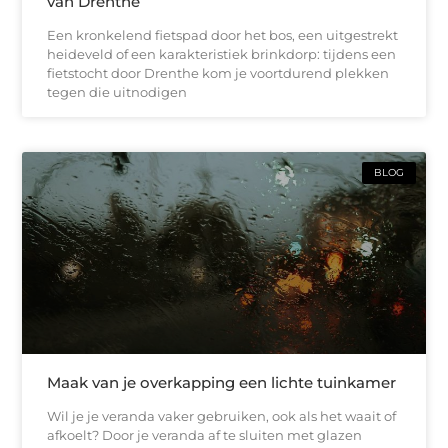
van Drenthe
Een kronkelend fietspad door het bos, een uitgestrekt
heideveld of een karakteristiek brinkdorp: tijdens een
fietstocht door Drenthe kom je voortdurend plekken
tegen die uitnodigen
BLOG
Maak van je overkapping een lichte tuinkamer
Wil je je veranda vaker gebruiken, ook als het waait of
afkoelt? Door je veranda af te sluiten met glazen