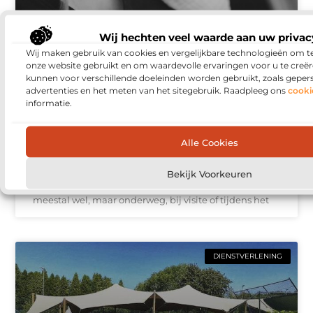
Wij hechten veel waarde aan uw privac
Wij maken gebruik van cookies en vergelijkbare technologieën om t
onze website gebruikt en om waardevolle ervaringen voor u te creër
kunnen voor verschillende doeleinden worden gebruikt, zoals geper
advertenties en het meten van het sitegebruik. Raadpleeg ons
cooki
informatie.
Zo kies je voedingskleding die voeden
Alle Cookies
makkelijker maakt
Borstvoeding geven is vaak een combinatie van fijne
Bekijk Voorkeuren
momenten en praktische uitdagingen. Thuis red je je
meestal wel, maar onderweg, bij visite of tijdens het
DIENSTVERLENING