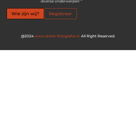
diverse onderwerpen “
Wie zijn wij?
Registreer
@2024
www.drent-fotografie.nl.
All Right Reserved.