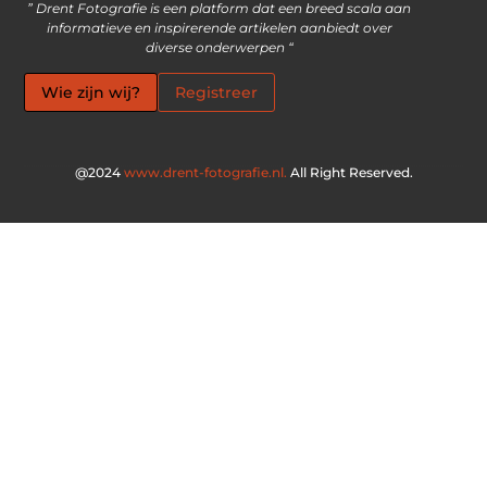
” Drent Fotografie is een platform dat een breed scala aan
informatieve en inspirerende artikelen aanbiedt over
diverse onderwerpen “
Wie zijn wij?
Registreer
@2024
www.drent-fotografie.nl.
All Right Reserved.