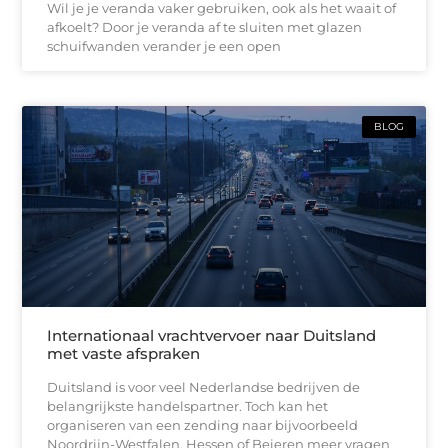
Wil je je veranda vaker gebruiken, ook als het waait of
afkoelt? Door je veranda af te sluiten met glazen
schuifwanden verander je een open
BLOG
Internationaal vrachtvervoer naar Duitsland
met vaste afspraken
Duitsland is voor veel Nederlandse bedrijven de
belangrijkste handelspartner. Toch kan het
organiseren van een zending naar bijvoorbeeld
Noordrijn-Westfalen, Hessen of Beieren meer vragen