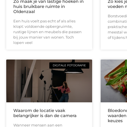
Zo maak je van lastige hoeken in
Zo kies j
huis bruikbare ruimte in
voeden m
Oldenzaal
Borstvoed
Een huis voelt pas echt af als alles
combinati
klopt: voldoende opbergruimte,
praktische
rustige lijnen en meubels die passen
meestal we
bij jouw manier van wonen. Toch
of tijdens 
lopen veel
DIGITALE FOTOGRAFIE
Waarom de locatie vaak
Bloedond
belangrijker is dan de camera
waarden 
keuzes
Wanneer mensen aan een