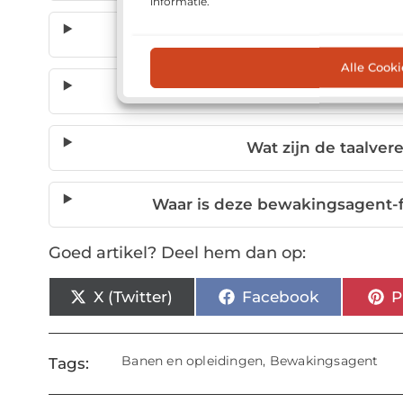
informatie.
Wat zijn de hoofdtaken van ee
Alle Cooki
Welke werkervaring is verei
Wat zijn de taalver
Waar is deze bewakingsagent-f
Goed artikel? Deel hem dan op:
X (Twitter)
Facebook
P
Banen en opleidingen
,
Bewakingsagent
Tags: