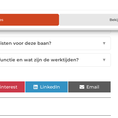
n bewakingsagent in deze functie?
▼
es
Beki
st voor deze bewakingsfunctie?
▼
eisten voor deze baan?
▼
unctie en wat zijn de werktijden?
▼
interest
LinkedIn
Email