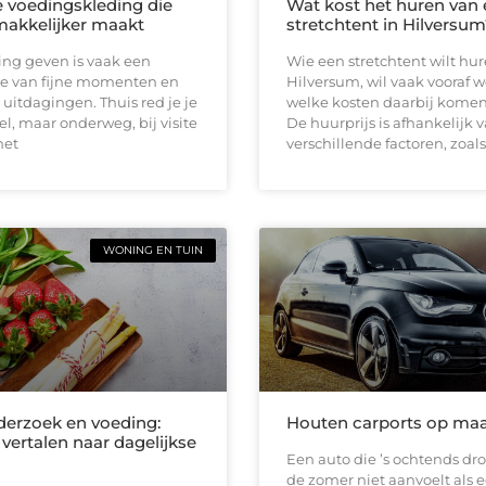
e voedingskleding die
Wat kost het huren van
akkelijker maakt
stretchtent in Hilversu
ing geven is vaak een
Wie een stretchtent wilt hur
e van fijne momenten en
Hilversum, wil vaak vooraf 
 uitdagingen. Thuis red je je
welke kosten daarbij komen
l, maar onderweg, bij visite
De huurprijs is afhankelijk 
het
verschillende factoren, zoals
WONING EN TUIN
erzoek en voeding:
Houten carports op ma
vertalen naar dagelijkse
Een auto die ’s ochtends dro
de zomer niet aanvoelt als 