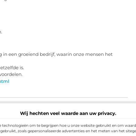
.
n een groeiend bedrijf, waarin onze mensen het
tzelfde is.
 voordelen.
html
Wij hechten veel waarde aan uw privacy.
e technologieën om te begrijpen hoe u onze website gebruikt en om waarde
k nodig als bewakingsagent?
▼
ebruikt, zoals gepersonaliseerde advertenties en het meten van het site