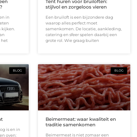
 een
Tent huren voor bruiloften:
m?
stijlvol en zorgeloos vieren
en in
Een bruiloft is een bijzondere dag
weten
waarop alles perfect moet
 kijken.
samenkomen. De locatie, aankleding,
van
catering en sfeer spelen daarbij een
 het
grote rol. Wie graag buiten
BLOG
BLOG
at
Beimermeat: waar kwaliteit en
traditie samenkomen
og is en in
Beimermeat is niet zomaar een
een oven: