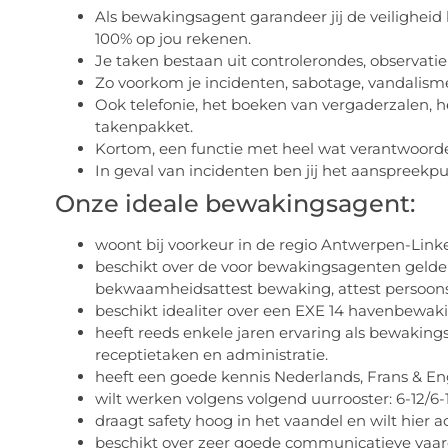
Als bewakingsagent garandeer jij de veiligheid 
100% op jou rekenen.
Je taken bestaan uit controlerondes, observatie
Zo voorkom je incidenten, sabotage, vandalisme 
Ook telefonie, het boeken van vergaderzalen, 
takenpakket.
Kortom, een functie met heel wat verantwoorde
In geval van incidenten ben jij het aanspreekp
Onze ideale bewakingsagent:
woont bij voorkeur in de
regio Antwerpen-Linke
beschikt over de voor bewakingsagenten gelde
bekwaamheidsattest bewaking, attest persoons
beschikt idealiter over een EXE 14 havenbewaki
heeft reeds enkele jaren ervaring als bewakin
receptietaken en administratie.
heeft een goede kennis Nederlands, Frans & Eng
wilt werken volgens volgend uurrooster: 6-12/6-1
draagt safety hoog in het vaandel en wilt hier ac
beschikt over zeer goede communicatieve vaa