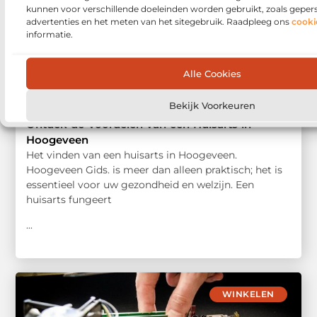
kunnen voor verschillende doeleinden worden gebruikt, zoals geper
advertenties en het meten van het sitegebruik. Raadpleeg ons
cooki
informatie.
Alle Cookies
Bekijk Voorkeuren
Ontdek de Voordelen van een Huisarts in
Hoogeveen
Het vinden van een huisarts in Hoogeveen.
Hoogeveen Gids. is meer dan alleen praktisch; het is
essentieel voor uw gezondheid en welzijn. Een
huisarts fungeert
...
WINKELEN