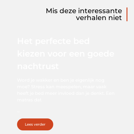
Mis deze interessante
verhalen niet
Het perfecte bed
kiezen voor een goede
nachtrust
Word je wakker en ben je eigenlijk nog
moe? Stress kan meespelen, maar vaak
heeft je bed meer invloed dan je denkt. Een
matras dat
...
Lees verder