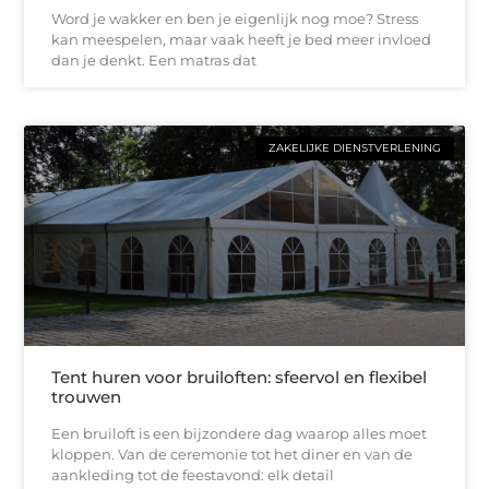
Word je wakker en ben je eigenlijk nog moe? Stress
kan meespelen, maar vaak heeft je bed meer invloed
dan je denkt. Een matras dat
ZAKELIJKE DIENSTVERLENING
Tent huren voor bruiloften: sfeervol en flexibel
trouwen
Een bruiloft is een bijzondere dag waarop alles moet
kloppen. Van de ceremonie tot het diner en van de
aankleding tot de feestavond: elk detail