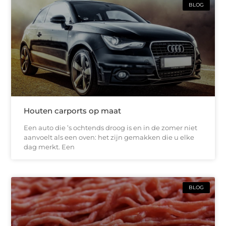
BLOG
Houten carports op maat
Een auto die ’s ochtends droog is en in de zomer niet
aanvoelt als een oven: het zijn gemakken die u elke
dag merkt. Een
BLOG