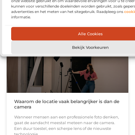
onze website gebruikt en om waardevolle ervaringen voor u te creër
perfect moet samenkomen. De locatie, aankleding,
kunnen voor verschillende doeleinden worden gebruikt, zoals geper
catering en sfeer spelen daarbij een grote rol. Wie
advertenties en het meten van het sitegebruik. Raadpleeg ons
cooki
graag buiten
informatie.
Alle Cookies
DIGITALE FOTOGRAFIE
Bekijk Voorkeuren
Waarom de locatie vaak belangrijker is dan de
camera
Wanneer mensen aan een professionele foto denken,
gaat de aandacht meestal meteen naar de camera.
Een duur toestel, een scherpe lens of de nieuwste
technologie