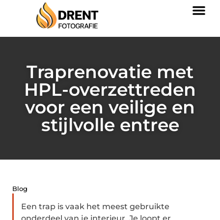
Traprenovatie met
HPL-overzettreden
voor een veilige en
stijlvolle entree
Blog
Een trap is vaak het meest gebruikte
onderdeel van je interieur. Je loopt er