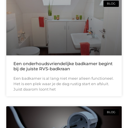
BLOG
Een onderhoudsvriendelijke badkamer begint
bij de juiste RVS-badkraan
Een badkamer is al lang niet meer alleen functioneel.
Het is een plek waar je de dag rustig start en afsluit.
Juist daarom loont het
BLOG