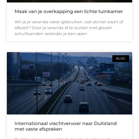
Maak van je overkapping een lichte tuinkamer
Wil je je veranda vaker gebruiken, ook als het waait of
afkoelt? Door je veranda af te sluiten met glazen
schuifwanden verander je een open
BLOG
Internationaal vrachtvervoer naar Duitsland
met vaste afspraken