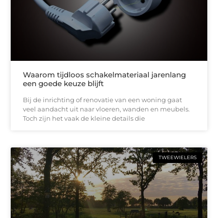
Waarom tijdloos schakelmateriaal jarenlang
een goede keuze blijft
Bij de inrichting of renovatie van een woning gaat
veel aandacht uit naar vloeren, wanden en meubels.
Toch zijn het vaak de kleine details die
TWEEWIELERS