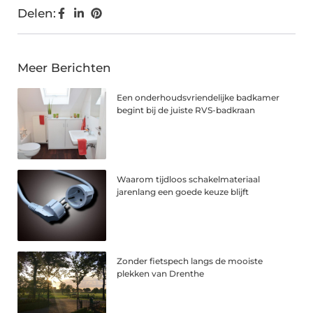
Delen:
Meer Berichten
Een onderhoudsvriendelijke badkamer
begint bij de juiste RVS-badkraan
Waarom tijdloos schakelmateriaal
jarenlang een goede keuze blijft
Zonder fietspech langs de mooiste
plekken van Drenthe