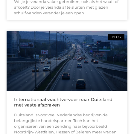
Wil je je veranda vaker gebruiken, ook als het waait of
afkoelt? Door je veranda af te sluiten met glazen
schuifwanden verander je een open
BLOG
Internationaal vrachtvervoer naar Duitsland
met vaste afspraken
Duitsland is voor veel Nederlandse bedrijven de
belangrijkste handelspartner. Toch kan het
organiseren van een zending naar bijvoorbeeld
Noordrijn-Westfalen, Hessen of Beieren meer vragen