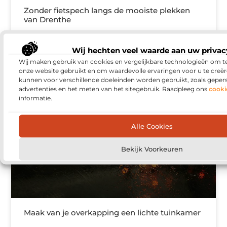
Zonder fietspech langs de mooiste plekken
van Drenthe
Een kronkelend fietspad door het bos, een uitgestrekt
heideveld of een karakteristiek brinkdorp: tijdens een
Wij hechten veel waarde aan uw privac
fietstocht door Drenthe kom je voortdurend plekken
Wij maken gebruik van cookies en vergelijkbare technologieën om t
tegen die uitnodigen
onze website gebruikt en om waardevolle ervaringen voor u te creër
kunnen voor verschillende doeleinden worden gebruikt, zoals geper
advertenties en het meten van het sitegebruik. Raadpleeg ons
cooki
informatie.
BLOG
Alle Cookies
Bekijk Voorkeuren
Maak van je overkapping een lichte tuinkamer