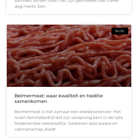
aanvoelt als een oven: het zijn gemakken die u elke
dag merkt. Een
BLOG
Beimermeat: waar kwaliteit en traditie
samenkomen
Beimermeat is niet zomaar een vleesleverancier. Het
is een familiebedrijf dat zijn oorsprong kent in de rijke
Nederlandse vleestraditie. Gedreven door passie en
vakmanschap, biedt