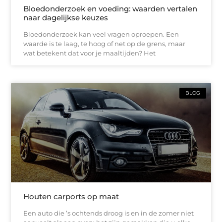
Bloedonderzoek en voeding: waarden vertalen
naar dagelijkse keuzes
Bloedonderzoek kan veel vragen oproepen. Een
waarde is te laag, te hoog of net op de grens, maar
wat betekent dat voor je maaltijden? Het
BLOG
Houten carports op maat
Een auto die ’s ochtends droog is en in de zomer niet