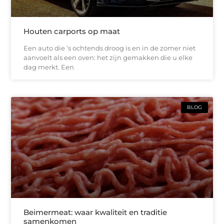
Houten carports op maat
Een auto die ’s ochtends droog is en in de zomer niet
aanvoelt als een oven: het zijn gemakken die u elke
dag merkt. Een
BLOG
Beimermeat: waar kwaliteit en traditie
samenkomen