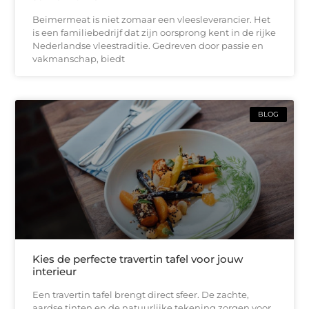
Beimermeat is niet zomaar een vleesleverancier. Het
is een familiebedrijf dat zijn oorsprong kent in de rijke
Nederlandse vleestraditie. Gedreven door passie en
vakmanschap, biedt
BLOG
Kies de perfecte travertin tafel voor jouw
interieur
Een travertin tafel brengt direct sfeer. De zachte,
aardse tinten en de natuurlijke tekening zorgen voor