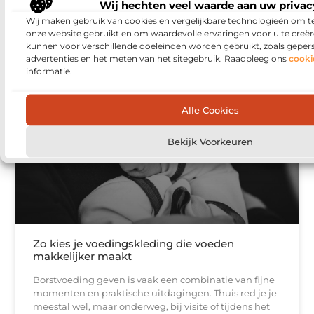
Wij hechten veel waarde aan uw privac
Een huis voelt pas echt af als alles klopt: voldoende
Wij maken gebruik van cookies en vergelijkbare technologieën om t
opbergruimte, rustige lijnen en meubels die passen
onze website gebruikt en om waardevolle ervaringen voor u te creër
bij jouw manier van wonen. Toch lopen veel
kunnen voor verschillende doeleinden worden gebruikt, zoals geper
advertenties en het meten van het sitegebruik. Raadpleeg ons
cooki
informatie.
AANBIEDINGEN
Alle Cookies
Bekijk Voorkeuren
Zo kies je voedingskleding die voeden
makkelijker maakt
Borstvoeding geven is vaak een combinatie van fijne
momenten en praktische uitdagingen. Thuis red je je
meestal wel, maar onderweg, bij visite of tijdens het