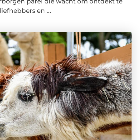
erborgen parel die wacht om ontdekt te
iefhebbers en ...