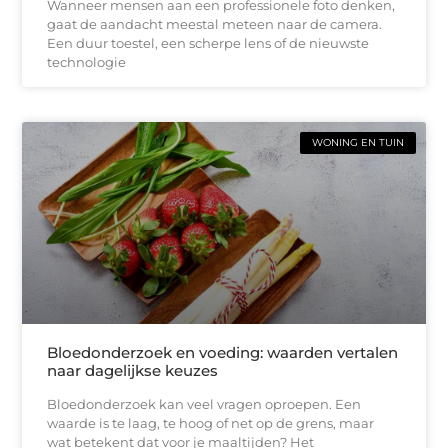
Wanneer mensen aan een professionele foto denken,
gaat de aandacht meestal meteen naar de camera.
Een duur toestel, een scherpe lens of de nieuwste
technologie
WONING EN TUIN
Bloedonderzoek en voeding: waarden vertalen
naar dagelijkse keuzes
Bloedonderzoek kan veel vragen oproepen. Een
waarde is te laag, te hoog of net op de grens, maar
wat betekent dat voor je maaltijden? Het