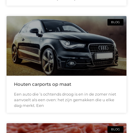
BLOG
Houten carports op maat
Een auto die ’s ochtends droog is en in de zomer niet
aanvoelt als een oven: het zijn gemakken die u elke
dag merkt. Een
BLOG