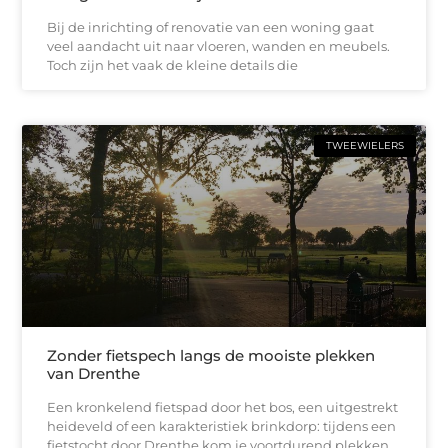
Bij de inrichting of renovatie van een woning gaat
veel aandacht uit naar vloeren, wanden en meubels.
Toch zijn het vaak de kleine details die
TWEEWIELERS
Zonder fietspech langs de mooiste plekken
van Drenthe
Een kronkelend fietspad door het bos, een uitgestrekt
heideveld of een karakteristiek brinkdorp: tijdens een
fietstocht door Drenthe kom je voortdurend plekken