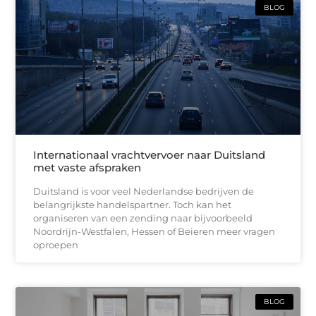
BLOG
Internationaal vrachtvervoer naar Duitsland
met vaste afspraken
Duitsland is voor veel Nederlandse bedrijven de
belangrijkste handelspartner. Toch kan het
organiseren van een zending naar bijvoorbeeld
Noordrijn-Westfalen, Hessen of Beieren meer vragen
oproepen
BLOG