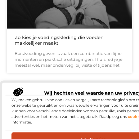
Zo kies je voedingskleding die voeden
makkelijker maakt
Borstvoeding geven is vaak een combinatie van fijne
momenten en praktische uitdagingen. Thuis red je je
meestal wel, maar onderweg, bij visite of tijdens het
DIENSTVERLENING
Wij hechten veel waarde aan uw privac
Wij maken gebruik van cookies en vergelijkbare technologieën om t
onze website gebruikt en om waardevolle ervaringen voor u te creër
kunnen voor verschillende doeleinden worden gebruikt, zoals geper
advertenties en het meten van het sitegebruik. Raadpleeg ons
cooki
informatie.