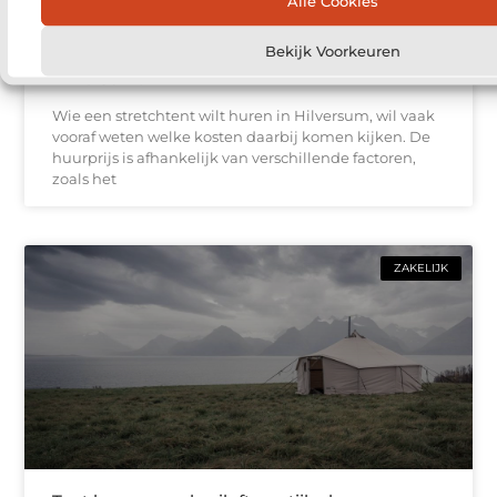
Alle Cookies
Bekijk Voorkeuren
Wat kost het huren van een stretchtent in
Hilversum?
Wie een stretchtent wilt huren in Hilversum, wil vaak
vooraf weten welke kosten daarbij komen kijken. De
huurprijs is afhankelijk van verschillende factoren,
zoals het
ZAKELIJK