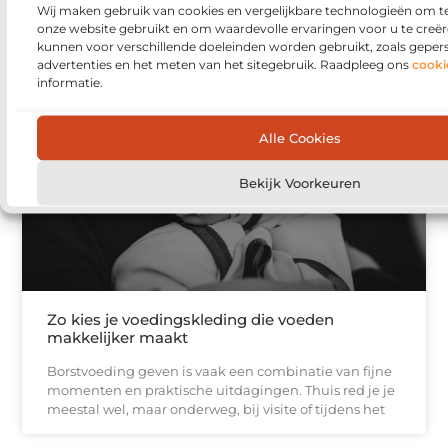
Wij maken gebruik van cookies en vergelijkbare technologieën om t
opbergruimte, rustige lijnen en meubels die passen
onze website gebruikt en om waardevolle ervaringen voor u te creër
bij jouw manier van wonen. Toch lopen veel
kunnen voor verschillende doeleinden worden gebruikt, zoals geper
advertenties en het meten van het sitegebruik. Raadpleeg ons
cooki
informatie.
AANBIEDINGEN
Alle Cookies
Bekijk Voorkeuren
Zo kies je voedingskleding die voeden
makkelijker maakt
Borstvoeding geven is vaak een combinatie van fijne
momenten en praktische uitdagingen. Thuis red je je
meestal wel, maar onderweg, bij visite of tijdens het