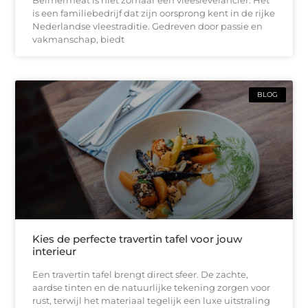
is een familiebedrijf dat zijn oorsprong kent in de rijke
Nederlandse vleestraditie. Gedreven door passie en
vakmanschap, biedt
BLOG
Kies de perfecte travertin tafel voor jouw
interieur
Een travertin tafel brengt direct sfeer. De zachte,
aardse tinten en de natuurlijke tekening zorgen voor
rust, terwijl het materiaal tegelijk een luxe uitstraling