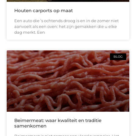
Houten carports op maat
Een auto die ’s ochtends droog is en in de zomer niet
aanvoelt als een oven: het zijn gemakken die u elke
dag merkt. Een
BLOG
Beimermeat: waar kwaliteit en traditie
samenkomen
Beimermeat is niet zomaar een vleesleverancier. Het