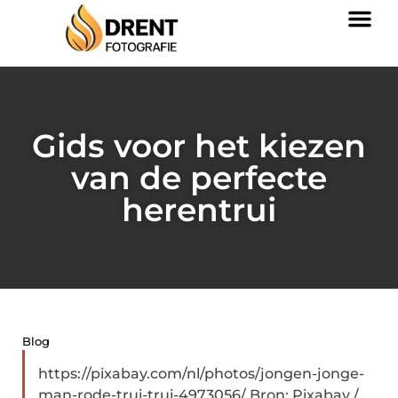
Gids voor het kiezen
van de perfecte
herentrui
Blog
https://pixabay.com/nl/photos/jongen-jonge-
man-rode-trui-trui-4973056/ Bron: Pixabay /