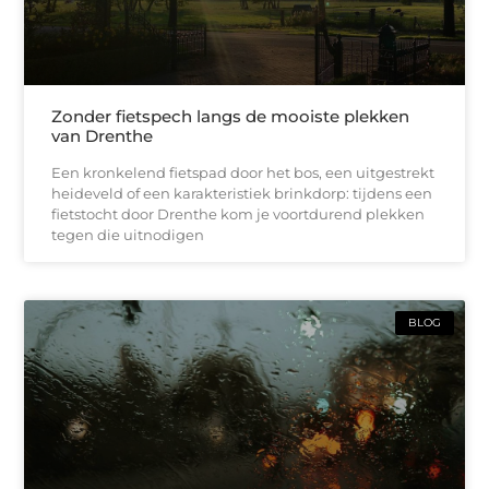
Zonder fietspech langs de mooiste plekken
van Drenthe
Een kronkelend fietspad door het bos, een uitgestrekt
heideveld of een karakteristiek brinkdorp: tijdens een
fietstocht door Drenthe kom je voortdurend plekken
tegen die uitnodigen
BLOG