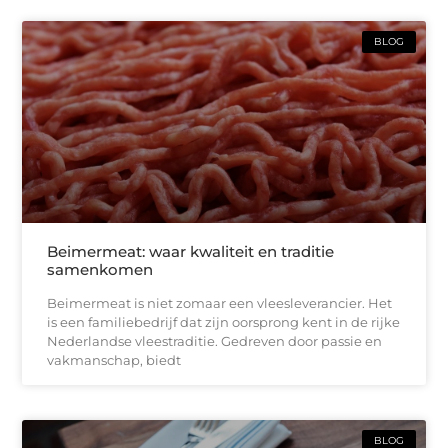
BLOG
Beimermeat: waar kwaliteit en traditie
samenkomen
Beimermeat is niet zomaar een vleesleverancier. Het
is een familiebedrijf dat zijn oorsprong kent in de rijke
Nederlandse vleestraditie. Gedreven door passie en
vakmanschap, biedt
BLOG