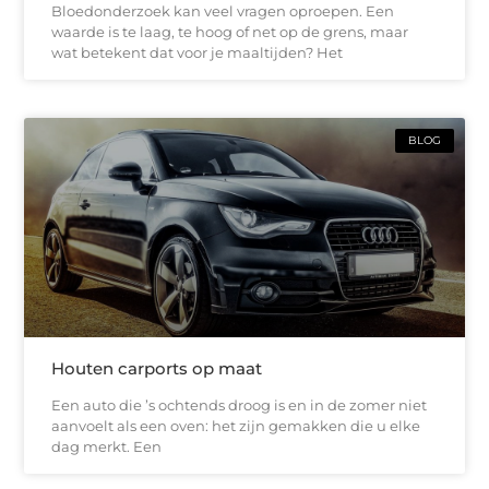
Bloedonderzoek kan veel vragen oproepen. Een
waarde is te laag, te hoog of net op de grens, maar
wat betekent dat voor je maaltijden? Het
BLOG
Houten carports op maat
Een auto die ’s ochtends droog is en in de zomer niet
aanvoelt als een oven: het zijn gemakken die u elke
dag merkt. Een