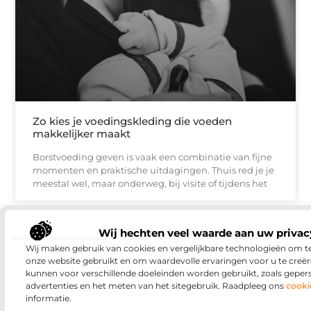
Zo kies je voedingskleding die voeden
makkelijker maakt
Borstvoeding geven is vaak een combinatie van fijne
momenten en praktische uitdagingen. Thuis red je je
meestal wel, maar onderweg, bij visite of tijdens het
Wij hechten veel waarde aan uw privac
DIENSTVERLENING
Wij maken gebruik van cookies en vergelijkbare technologieën om t
onze website gebruikt en om waardevolle ervaringen voor u te creër
kunnen voor verschillende doeleinden worden gebruikt, zoals geper
advertenties en het meten van het sitegebruik. Raadpleeg ons
cooki
informatie.