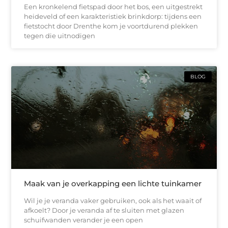
Een kronkelend fietspad door het bos, een uitgestrekt
heideveld of een karakteristiek brinkdorp: tijdens een
fietstocht door Drenthe kom je voortdurend plekken
tegen die uitnodigen
BLOG
Maak van je overkapping een lichte tuinkamer
Wil je je veranda vaker gebruiken, ook als het waait of
afkoelt? Door je veranda af te sluiten met glazen
schuifwanden verander je een open