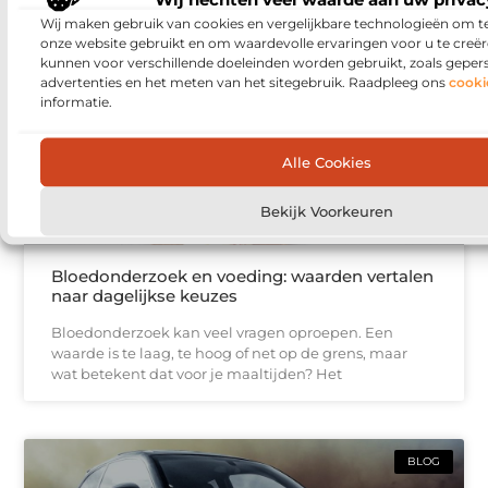
Wij maken gebruik van cookies en vergelijkbare technologieën om t
onze website gebruikt en om waardevolle ervaringen voor u te creër
WONING EN TUIN
kunnen voor verschillende doeleinden worden gebruikt, zoals geper
advertenties en het meten van het sitegebruik. Raadpleeg ons
cooki
informatie.
Alle Cookies
Bekijk Voorkeuren
Bloedonderzoek en voeding: waarden vertalen
naar dagelijkse keuzes
Bloedonderzoek kan veel vragen oproepen. Een
waarde is te laag, te hoog of net op de grens, maar
wat betekent dat voor je maaltijden? Het
BLOG