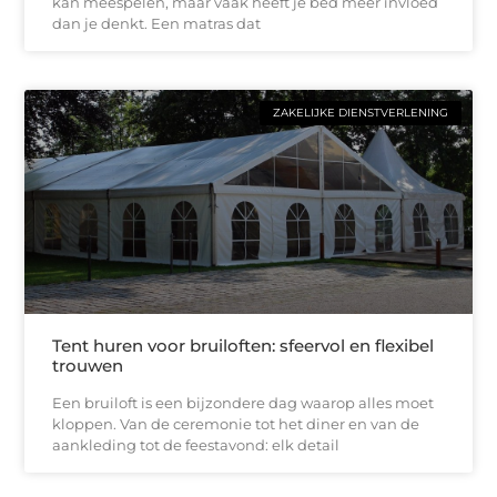
kan meespelen, maar vaak heeft je bed meer invloed
dan je denkt. Een matras dat
ZAKELIJKE DIENSTVERLENING
Tent huren voor bruiloften: sfeervol en flexibel
trouwen
Een bruiloft is een bijzondere dag waarop alles moet
kloppen. Van de ceremonie tot het diner en van de
aankleding tot de feestavond: elk detail