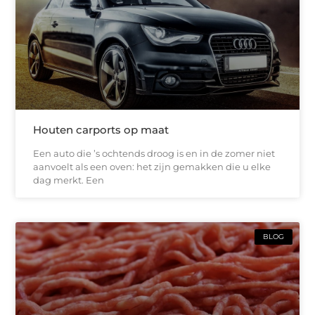
Houten carports op maat
Een auto die ’s ochtends droog is en in de zomer niet
aanvoelt als een oven: het zijn gemakken die u elke
dag merkt. Een
BLOG