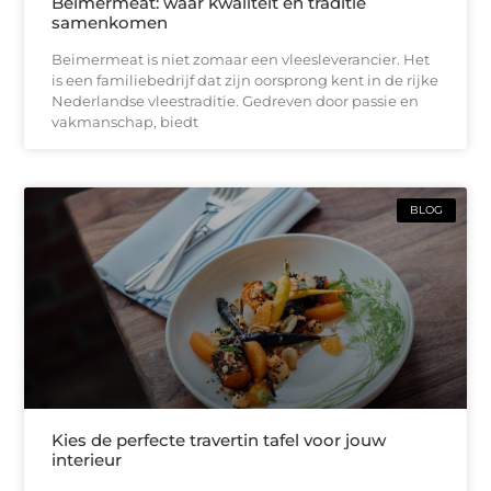
Beimermeat: waar kwaliteit en traditie
samenkomen
Beimermeat is niet zomaar een vleesleverancier. Het
is een familiebedrijf dat zijn oorsprong kent in de rijke
Nederlandse vleestraditie. Gedreven door passie en
vakmanschap, biedt
BLOG
Kies de perfecte travertin tafel voor jouw
interieur