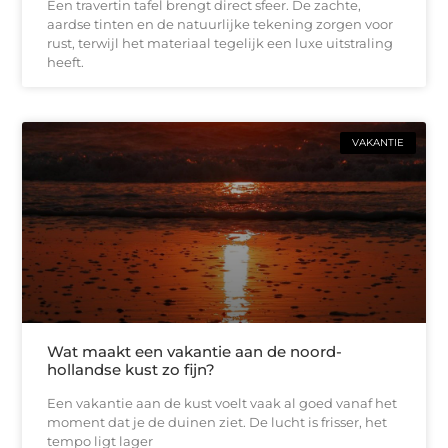
Een travertin tafel brengt direct sfeer. De zachte,
aardse tinten en de natuurlijke tekening zorgen voor
rust, terwijl het materiaal tegelijk een luxe uitstraling
heeft.
VAKANTIE
Wat maakt een vakantie aan de noord-
hollandse kust zo fijn?
Een vakantie aan de kust voelt vaak al goed vanaf het
moment dat je de duinen ziet. De lucht is frisser, het
tempo ligt lager