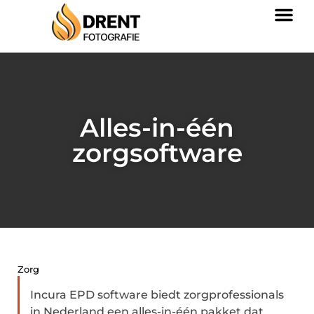
Alles-in-één
zorgsoftware
Zorg
Incura EPD software biedt zorgprofessionals
in Nederland een alles-in-één pakket dat