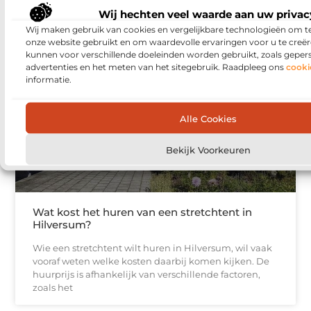
meestal wel, maar onderweg, bij visite of tijdens het
Wij hechten veel waarde aan uw privac
Wij maken gebruik van cookies en vergelijkbare technologieën om t
onze website gebruikt en om waardevolle ervaringen voor u te creër
kunnen voor verschillende doeleinden worden gebruikt, zoals geper
advertenties en het meten van het sitegebruik. Raadpleeg ons
cooki
DIENSTVERLENING
informatie.
Alle Cookies
Bekijk Voorkeuren
Wat kost het huren van een stretchtent in
Hilversum?
Wie een stretchtent wilt huren in Hilversum, wil vaak
vooraf weten welke kosten daarbij komen kijken. De
huurprijs is afhankelijk van verschillende factoren,
zoals het