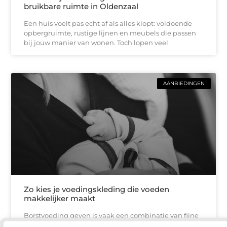
bruikbare ruimte in Oldenzaal
Een huis voelt pas echt af als alles klopt: voldoende
opbergruimte, rustige lijnen en meubels die passen
bij jouw manier van wonen. Toch lopen veel
AANBIEDINGEN
Zo kies je voedingskleding die voeden
makkelijker maakt
Borstvoeding geven is vaak een combinatie van fijne
momenten en praktische uitdagingen. Thuis red je je